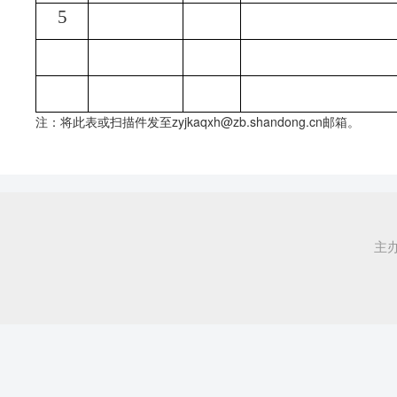
5
注：将此表
或
扫描件发至
zyjkaqxh@zb.shandong.cn
邮箱
。
主