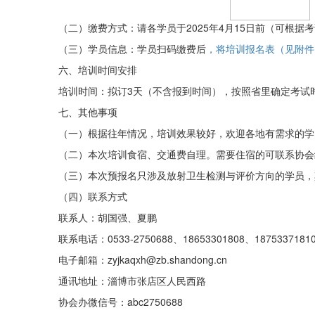
（二）缴费方式：
请各学员于
2025
年
4
月
15
日前（可根据考
（三）学员信息：学员扫码缴费后
，
将培训报名表（
见
附件
六、培训时间安排
培训时间
：
拟订
3
天（不含报到时间），按照省里确定考试
七、其他事项
（
一
）
根据往年情况，培训效果较好，欢迎各地有需求的学
（二）本次培训
食宿、交通费自理
。需要住宿的可联系协会
（三）本次预报名只涉及放射卫生检测与评价
方向
的学员，
（四
）联系方式
联系人：
胡国强、
夏鹏
联系电话：
0533-2750688
、
18653301808
、
1875337181
电子邮箱：
zyjkaqxh@zb.shandong.cn
通讯地址：
淄博市张店区人民西路
协会办微信号：
abc2750688